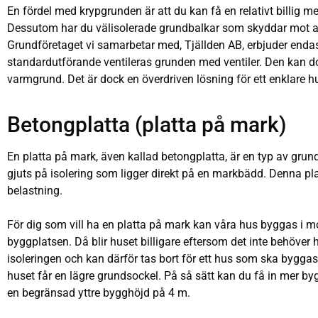
En fördel med krypgrunden är att du kan få en relativt billig m
Dessutom har du välisolerade grundbalkar som skyddar mot at
Grundföretaget vi samarbetar med, Tjällden AB, erbjuder endast v
standardutförande ventileras grunden med ventiler. Den kan d
varmgrund. Det är dock en överdriven lösning för ett enklare h
Betongplatta (platta på mark)
En platta på mark, även kallad betongplatta, är en typ av gru
gjuts på isolering som ligger direkt på en markbädd. Denna p
belastning.
För dig som vill ha en platta på mark kan våra hus byggas i 
byggplatsen. Då blir huset billigare eftersom det inte behöver 
isoleringen och kan därför tas bort för ett hus som ska byggas p
huset får en lägre grundsockel. På så sätt kan du få in mer byg
en begränsad yttre bygghöjd på 4 m.