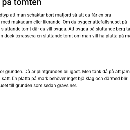
u på tomten
typ att man schaktar bort matjord så att du får en bra
 med makadam eller liknande. Om du bygger attefallshuset på
 sluttande tomt där du vill bygga. Att bygga på sluttande berg ta
n dock terrassera en sluttande tomt om man vill ha platta på m
för grunden. Då är plintgrunden billigast. Men tänk då på att jä
ra sätt. En platta på mark behöver inget bjälklag och därmed blir
uset till grunden som sedan grävs ner.