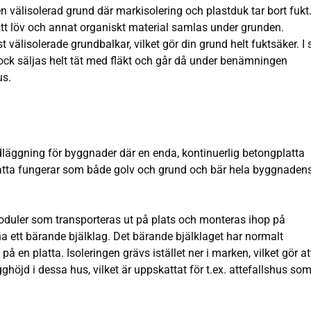
en välisolerad grund där markisolering och plastduk tar bort fukt
t löv och annat organiskt material samlas under grunden.
älisolerade grundbalkar, vilket gör din grund helt fuktsäker. I s
ock säljas helt tät med fläkt och går då under benämningen
us.
ndläggning för byggnader där en enda, kontinuerlig betongplatta
latta fungerar som både golv och grund och bär hela byggnaden
moduler som transporteras ut på plats och monteras ihop på
ha ett bärande bjälklag. Det bärande bjälklaget har normalt
å en platta. Isoleringen grävs istället ner i marken, vilket gör at
ghöjd i dessa hus, vilket är uppskattat för t.ex. attefallshus so