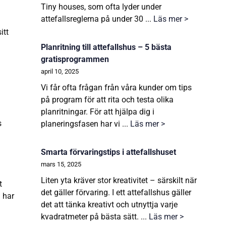
Tiny houses, som ofta lyder under
.
attefallsreglerna på under 30 ...
Läs mer >
itt
Planritning till attefallshus – 5 bästa
gratisprogrammen
april 10, 2025
Vi får ofta frågan från våra kunder om tips
på program för att rita och testa olika
planritningar. För att hjälpa dig i
s
planeringsfasen har vi ...
Läs mer >
Smarta förvaringstips i attefallshuset
mars 15, 2025
Liten yta kräver stor kreativitet – särskilt när
t
det gäller förvaring. I ett attefallshus gäller
m har
det att tänka kreativt och utnyttja varje
kvadratmeter på bästa sätt. ...
Läs mer >