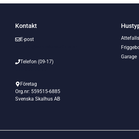
Kontakt
Husty
Attefall
E-post
kontakt@svenskaskalhus.se
Friggeb
Garage
Telefon (09-17)
010-650 00 93
Företag
Org.nr: 559515-6885
Svenska Skalhus AB