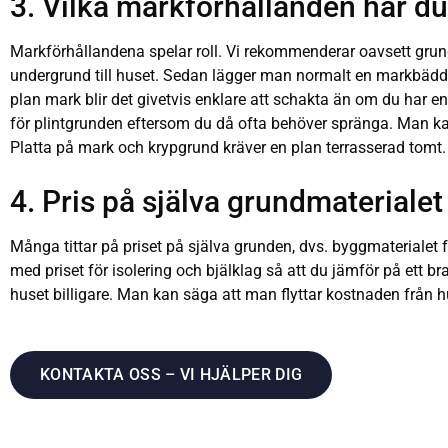
3. Vilka markförhållanden har d
Markförhållandena spelar roll. Vi rekommenderar oavsett grund
undergrund till huset. Sedan lägger man normalt en markbädd
plan mark blir det givetvis enklare att schakta än om du har en
för plintgrunden eftersom du då ofta behöver spränga. Man ka
Platta på mark och krypgrund kräver en plan terrasserad tomt.
4. Pris på själva grundmaterialet
Många tittar på priset på själva grunden, dvs. byggmaterialet 
med priset för isolering och bjälklag så att du jämför på ett b
huset billigare. Man kan säga att man flyttar kostnaden från h
KONTAKTA OSS – VI HJÄLPER DIG