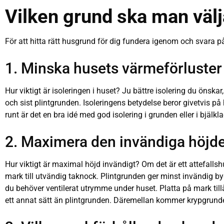
Vilken grund ska man välja 
För att hitta rätt husgrund för dig fundera igenom och svara på v
1. Minska husets värmeförluster
Hur viktigt är isoleringen i huset? Ju bättre isolering du öns
och sist plintgrunden. Isoleringens betydelse beror givetvis på
runt är det en bra idé med god isolering i grunden eller i bjälkla
2. Maximera den invändiga höjd
Hur viktigt är maximal höjd invändigt? Om det är ett attefalls
mark till utvändig taknock. Plintgrunden ger minst invändig b
du behöver ventilerat utrymme under huset. Platta på mark ti
ett annat sätt än plintgrunden. Däremellan kommer krypgrund