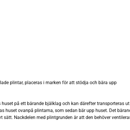
ade plintar, placeras i marken för att stödja och bära upp
huset på ett bärande bjälklag och kan därefter transporteras ut t
ras huset ovanpå plintarna, som sedan bär upp huset. Det bäran
tivt sätt. Nackdelen med plintgrunden är att den behöver ventilera