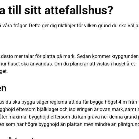
till sitt attefallshus?
åra frågor. Detta ger dig riktlinjer för vilken grund du ska välja
kar, desto mer talar för platta på mark. Sedan kommer krypgrunden
 hur huset ska användas. Om du planerar att vistas i huset året
get.
en
hus du ska bygga säger reglerna att du får bygga högst 4 m från
ygghöjd eftersom bjälklaget och isoleringen är ovan mark, samt a
llåter maximal bygghöjd eftersom du kan gräva ner denna grund
en som har högre bygghöjd än plattan men mindre än plintgrun