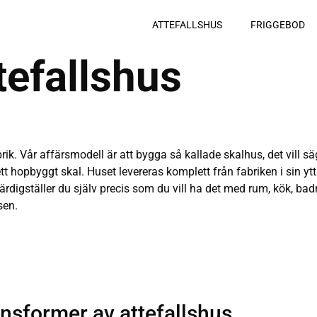
ATTEFALLSHUS
FRIGGEBOD
ttefallshus
abrik. Vår affärsmodell är att bygga så kallade skalhus, det vill s
tt hopbyggt skal. Huset levereras komplett från fabriken i sin ytt
färdigställer du själv precis som du vill ha det med rum, kök, ba
sen.
ionsformer av attefallshus