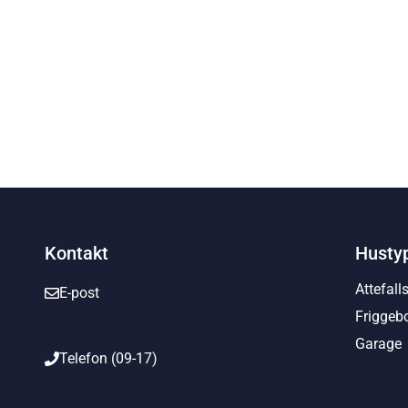
Kontakt
Husty
Attefall
E-post
kontakt@svenskaskalhus.se
Friggeb
Garage
Telefon (09-17)
010-650 00 93