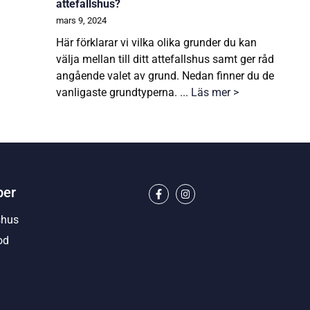
attefallshus?
mars 9, 2024
Här förklarar vi vilka olika grunder du kan
välja mellan till ditt attefallshus samt ger råd
angående valet av grund. Nedan finner du de
vanligaste grundtyperna. ...
Läs mer >
per
shus
od