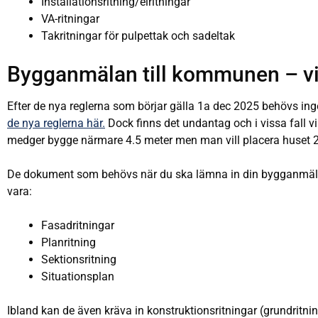
Installationsritning/elritningar
VA-ritningar
Takritningar för pulpettak och sadeltak
Bygganmälan till kommunen – vi
Efter de nya reglerna som börjar gälla 1a dec 2025 behövs i
de nya reglerna här.
Dock finns det undantag och i vissa fall 
medger bygge närmare 4.5 meter men man vill placera huset 2 
De dokument som behövs när du ska lämna in din bygganmälan
vara:
Fasadritningar
Planritning
Sektionsritning
Situationsplan
Ibland kan de även kräva in konstruktionsritningar (grundritning