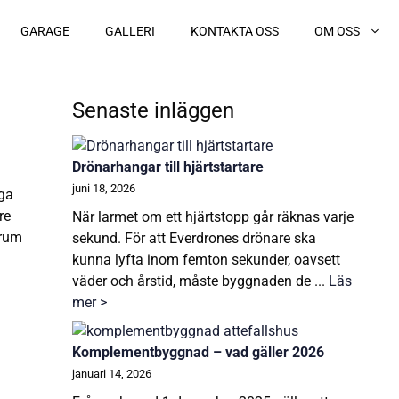
GARAGE
GALLERI
KONTAKTA OSS
OM OSS
Senaste inläggen
Drönarhangar till hjärtstartare
juni 18, 2026
äga
re
När larmet om ett hjärtstopp går räknas varje
drum
sekund. För att Everdrones drönare ska
kunna lyfta inom femton sekunder, oavsett
väder och årstid, måste byggnaden de ...
Läs
mer >
Komplementbyggnad – vad gäller 2026
januari 14, 2026