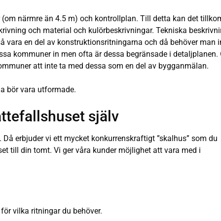
om närmre än 4.5 m) och kontrollplan. Till detta kan det tillk
rivning och material och kulörbeskrivningar. Tekniska beskrivn
kså vara en del av konstruktionsritningarna och då behöver man i
vissa kommuner in men ofta är dessa begränsade i detaljplanen.
a kommuner att inte ta med dessa som en del av bygganmälan.
a bör vara utformade.
ttefallshuset själv
v. Då erbjuder vi ett mycket konkurrenskraftigt ”skalhus” som du
et till din tomt. Vi ger våra kunder möjlighet att vara med i
 för vilka ritningar du behöver.