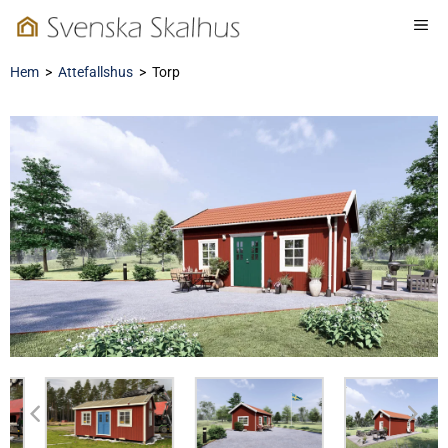
Hoppa
ME
till
innehåll
Hem
>
Attefallshus
>
Torp