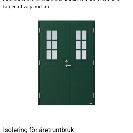
färger att välja mellan.
Isolering för åretruntbruk