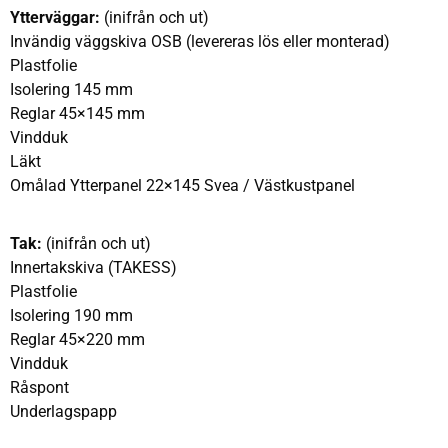
Ytterväggar:
(inifrån och ut)
Invändig väggskiva OSB (levereras lös eller monterad)
Plastfolie
Isolering 145 mm
Reglar 45×145 mm
Vindduk
Läkt
Omålad Ytterpanel 22×145 Svea / Västkustpanel
Tak:
(inifrån och ut)
Innertakskiva (TAKESS)
Plastfolie
Isolering 190 mm
Reglar 45×220 mm
Vindduk
Råspont
Underlagspapp